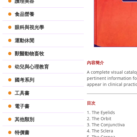
護理美容
食品營養
眼科與視光學
運動休閒
獸醫動物畜牧
內容簡介
幼兒與心理教育
A complete visual catalo
pertinent information fo
國考系列
appear in clinical pract
工具書
目次
電子書
1. The Eyelids
2. The Orbit
其他類別
3. The Conjunctiva
4. The Sclera
特價書
5. The Cornea