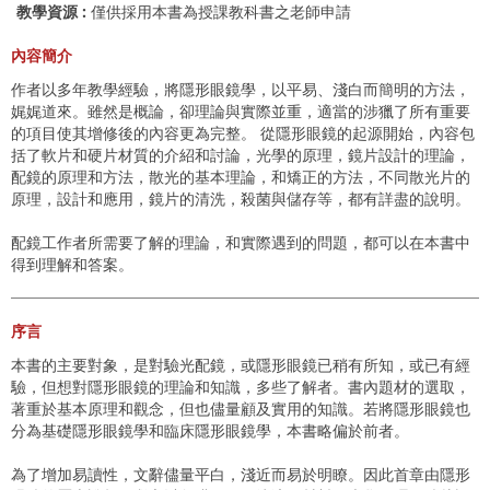
教學資源 :
僅供採用本書為授課教科書之老師申請
內容簡介
作者以多年教學經驗，將隱形眼鏡學，以平易、淺白而簡明的方法，
娓娓道來。雖然是概論，卻理論與實際並重，適當的涉獵了所有重要
的項目使其增修後的內容更為完整。 從隱形眼鏡的起源開始，內容包
括了軟片和硬片材質的介紹和討論，光學的原理，鏡片設計的理論，
配鏡的原理和方法，散光的基本理論，和矯正的方法，不同散光片的
原理，設計和應用，鏡片的清洗，殺菌與儲存等，都有詳盡的說明。
配鏡工作者所需要了解的理論，和實際遇到的問題，都可以在本書中
得到理解和答案。
序言
本書的主要對象，是對驗光配鏡，或隱形眼鏡已稍有所知，或已有經
驗，但想對隱形眼鏡的理論和知識，多些了解者。書內題材的選取，
著重於基本原理和觀念，但也儘量顧及實用的知識。若將隱形眼鏡也
分為基礎隱形眼鏡學和臨床隱形眼鏡學，本書略偏於前者。
為了增加易讀性，文辭儘量平白，淺近而易於明瞭。因此首章由隱形