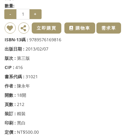
數量:
-
+
新增到收藏夾
分享
立即購買
購物車
需求單
ISBN-13碼 :
9789576169816
出版日期 :
2013/02/07
版次 :
第三版
CIP :
416
書系代碼 :
31021
作者 :
陳永年
開數 :
18開
頁數 :
212
裝訂 :
精裝
印刷 :
黑白
定價 :
NT$500.00