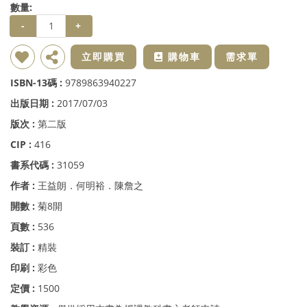
數量:
-
+
新增到收藏夾
分享
立即購買
購物車
需求單
ISBN-13碼 :
9789863940227
出版日期 :
2017/07/03
版次 :
第二版
CIP :
416
書系代碼 :
31059
作者 :
王益朗．何明裕．陳詹之
開數 :
菊8開
頁數 :
536
裝訂 :
精裝
印刷 :
彩色
定價 :
1500