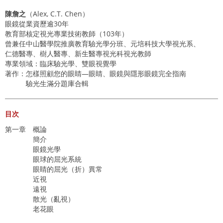
陳詹之
（Alex, C.T. Chen）
眼鏡從業資歷逾30年
教育部核定視光專業技術教師（103年）
曾兼任中山醫學院推廣教育驗光學分班、元培科技大學視光系、
仁德醫專、樹人醫專、新生醫專視光科視光教師
專業領域：臨床驗光學、雙眼視覺學
著作：怎樣照顧您的眼睛—眼睛、眼鏡與隱形眼鏡完全指南
驗光生滿分題庫合輯
目次
第一章 概論
簡介
眼鏡光學
眼球的屈光系統
眼睛的屈光（折）異常
近視
遠視
散光（亂視）
老花眼