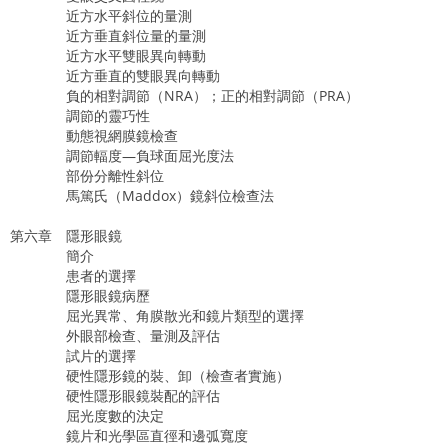
近方水平斜位的量測
近方垂直斜位量的量測
近方水平雙眼異向轉動
近方垂直的雙眼異向轉動
負的相對調節（NRA）；正的相對調節（PRA）
調節的靈巧性
動態視網膜鏡檢查
調節輻度—負球面屈光度法
部份分離性斜位
馬篤氏（Maddox）鏡斜位檢查法
第六章 隱形眼鏡
簡介
患者的選擇
隱形眼鏡病歷
屈光異常、角膜散光和鏡片類型的選擇
外眼部檢查、量測及評估
試片的選擇
硬性隱形鏡的裝、卸（檢查者實施）
硬性隱形眼鏡裝配的評估
屈光度數的決定
鏡片和光學區直徑和邊弧寬度