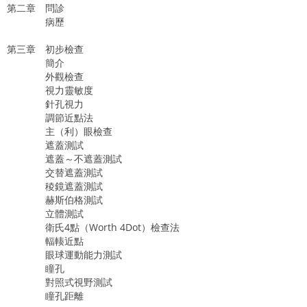
第二章 問診
病歷
第三章 初步檢查
簡介
外觀檢查
視力靈敏度
針孔視力
調節近點法
主（利）眼檢查
遮蓋測試
遮蓋～不遮蓋測試
交替遮蓋測試
稜鏡遮蓋測試
赫斯伯格測試
立體測試
衛氏4點（Worth 4Dot）檢查法
輻輳近點
眼球運動能力測試
瞳孔
對照式視野測試
瞳孔距離