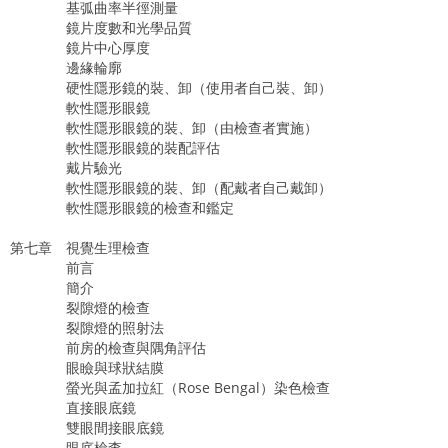
基弧曲率半徑測量
鏡片度數和光學品質
鏡片中心厚度
邊緣輪廓
硬性隱形鏡的裝、卸（使用者自己裝、卸）
軟性隱形眼鏡
軟性隱形眼鏡的裝、卸（由檢查者實施）
軟性隱形眼鏡的裝配評估
戴片驗光
軟性隱形眼鏡的裝、卸（配戴者自己戴卸）
軟性隱形眼鏡的檢查和鑑定
第七章 視覺生理檢查
前言
簡介
裂隙燈的檢查
裂隙燈的照射法
前房的檢查與隅角評估
眼瞼與球狀結膜
螢光與孟加拉紅（Rose Bengal）染色檢查
直接眼底鏡
雙眼間接眼底鏡
眼底檢查