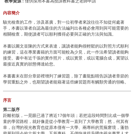
教學資源 :
僅供採用本書為授課教科書之老師申請
內容簡介
驗光檢查的工作，涉及甚廣，對一位初學者來說往往不知從何處著
手，本書以筆者自認為最佳的方法編列出各種必會用到與可能需要的
相關檢查，期使讀者可以順利獲得必要與正確的方法與知識。
本書以圖文並陳的方式來表達，讓讀者能夠很輕鬆的以對照方式順利
的練習，這在專業書籍的方面可能較為少見，此一作法希望讀者能夠
接受。書中有近千張的實作照片，或以實景，或以電腦合成，冀望以
最接近真實的狀態傳達給您。
本書書末在部分章節裡增列了練習題，除了畫龍點睛告訴讀者章節的
學習重點之外，也期望讀者能藉著這些練習題而有觸類旁通的領略。
序言
第二版序
距離初版，一晃眼已過了將近17個年頭；若把這段時間對比成一個學
童的學習路程，就好像是從小學教育一直到了大學教育；然，何其有
幸，台灣的視光教育也從原本僅有一大學、兩專科的荒蕪窘境，蓬勃
發展到現今的六所大學、五所專科，不僅快速提升國內視光專業人才