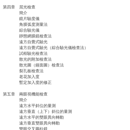
第四章 屈光檢查
簡介
鏡片驗度儀
角膜弧度測量法
綜合驗光儀
靜態網膜鏡檢查法
遠方自覺式驗光
遠方自覺式驗光（綜合驗光儀檢查法）
試框驗光檢查法
散光的附加檢查法
散光圖（鐘面圖）檢查法
裂孔板檢查法
老花加入度
暫定加入度的修正
第五章 兩眼視機能檢查
簡介
遠方水平斜位的量測
遠方垂直（上下）斜位的量測
遠方水平的雙眼異向轉動
遠方垂直雙眼異向轉動
雙眼交叉圓柱鏡