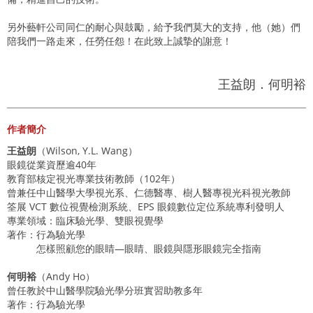
另外藝軒公司同仁的耐心與鼓勵，給予我們莫大的支持，他（她）們
陪我們一路走來，任勞任怨！在此致上誠摯的謝意！
王益朗．何明裕
作者簡介
王益朗
（Wilson, Y.L. Wang）
眼鏡從業資歷逾40年
教育部核定視光專業技術教師（102年）
曾兼任中山醫學大學視光系、仁德醫專、樹人醫專視光科視光教師
筌展 VCT 數位視覺檢測系統、EPS 眼鏡數位定位系統專利發明人
專業領域：臨床驗光學、雙眼視覺學
著作：行為驗光學
怎樣照顧您的眼睛—眼睛、眼鏡與隱形眼鏡完全指南
何明裕
（Andy Ho）
曾任教於中山醫學院驗光學分班實習助教多年
著作：行為驗光學