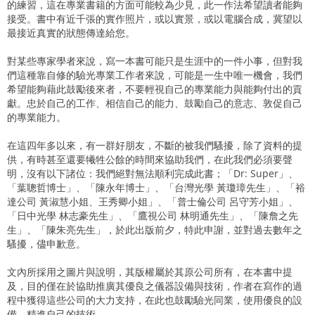
的練習，這在專業書籍的方面可能較為少見，此一作法希望讀者能夠
接受。書中有近千張的實作照片，或以實景，或以電腦合成，冀望以
最接近真實的狀態傳達給您。
對某些專家學者來說，寫一本書可能只是生涯中的一件小事，但對我
們這種靠自修的驗光專業工作者來說，可能是一生中唯一機會，我們
希望能夠藉此鼓勵後來者，不要輕視自己的專業能力與能夠付出的貢
獻。忠於自己的工作、相信自己的能力、鼓勵自己的意志、敦促自己
的專業能力。
在這四年多以來，有一群好朋友，不斷的被我們騷擾，除了資料的提
供，有時甚至還要犧牲公餘的時間來協助我們，在此我們必須要聲
明，沒有以下諸位：我們絕對無法順利完成此書；「Dr: Super」、
「葉聰哲博士」、「陳永年博士」、「台灣光學 黃瓊璋先生」、「裕
達公司 黃淑慧小姐、王秀卿小姐」、「普士倫公司 呂守芳小姐」、
「日中光學 林志豪先生」、「鷹視公司 林明通先生」、「陳詹之先
生」、「陳朱亮先生」，於此出版前夕，特此申謝，並對過去數年之
騷擾，儘申歉意。
文內所採用之圖片與說明，其版權屬於其原公司所有，在本書中提
及，目的僅在於協助推廣其優良之儀器設備與技術，作者在寫作的過
程中獲得這些公司的大力支持，在此也鼓勵驗光同業，使用優良的設
備，精進自己的技術。