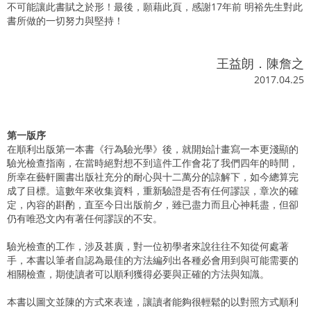
不可能讓此書賦之於形！最後，願藉此頁，感謝17年前 明裕先生對此
書所做的一切努力與堅持！
王益朗．陳詹之
2017.04.25
第一版序
在順利出版第一本書《行為驗光學》後，就開始計畫寫一本更淺顯的
驗光檢查指南，在當時絕對想不到這件工作會花了我們四年的時間，
所幸在藝軒圖書出版社充分的耐心與十二萬分的諒解下，如今總算完
成了目標。這數年來收集資料，重新驗證是否有任何謬誤，章次的確
定，內容的斟酌，直至今日出版前夕，雖已盡力而且心神耗盡，但卻
仍有唯恐文內有著任何謬誤的不安。
驗光檢查的工作，涉及甚廣，對一位初學者來說往往不知從何處著
手，本書以筆者自認為最佳的方法編列出各種必會用到與可能需要的
相關檢查，期使讀者可以順利獲得必要與正確的方法與知識。
本書以圖文並陳的方式來表達，讓讀者能夠很輕鬆的以對照方式順利