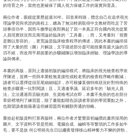
的培育之外，當然也更確保了國人視力保健工作的落實與普及。
兩位作者，眼鏡從業歷超過30年。回首來時路，體念自己在追求視光
理論學習與求證的路程上，總為了無法輕易取得中文教材而吃足了苦
頭事倍功半，因而斗膽學起夜郎興起了寫一本真正符合國內視光從業
人員現實狀況而且寓理論於臨床的「工具書」；而，又考量到「視覺
是難以形容的」，更荒論是臨床檢查程序的傳述，因此本書的編排採
用了大量的照（圖）片解說，文字描述部分盡可能捨棄長篇大論的滔
滔不絕，而改用平易扼要的步驟鋪陳以增加臨床經驗、理論學說的導
論與傳承。
本書的再版，原則上遵循初版的編排模式，將臨床的視光檢查程序依
序陳述，並將一些與本業較無直接性或較老舊的檢查程序略作刪減；
讀者可以選擇從頭至尾細細端詳，亦可根據某個特殊狀況針對特殊的
檢查步驟逐一比對閱讀；且，又適逢爭議、延宕多年的「驗光人員
法」立法通過而且驗光師、生資格考試在即，本書不免俗的也在部分
章節裡增列了練習題，除了畫龍點睛告訴讀者章節的學習重點之外，
也期望讀者能藉著這些練習題而有觸類旁通的領略。
重拾起初版資料打算再版時，兩位作者才驚覺當初編撰此書所採用的
圖片、文字資料不管是照相、電腦合成、編輯等等繁瑣的工作多如牛
毛，要不是故 何公明裕先生日以繼夜發揮移山精神奮力不懈的拼勁，