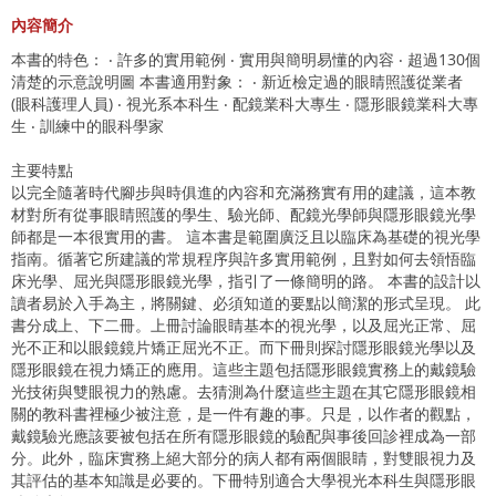
內容簡介
本書的特色： ‧ 許多的實用範例 ‧ 實用與簡明易懂的內容 ‧ 超過130個
清楚的示意說明圖 本書適用對象： ‧ 新近檢定過的眼睛照護從業者
(眼科護理人員) ‧ 視光系本科生 ‧ 配鏡業科大專生 ‧ 隱形眼鏡業科大專
生 ‧ 訓練中的眼科學家
主要特點
以完全隨著時代腳步與時俱進的內容和充滿務實有用的建議，這本教
材對所有從事眼睛照護的學生、驗光師、配鏡光學師與隱形眼鏡光學
師都是一本很實用的書。 這本書是範圍廣泛且以臨床為基礎的視光學
指南。循著它所建議的常規程序與許多實用範例，且對如何去領悟臨
床光學、屈光與隱形眼鏡光學，指引了一條簡明的路。 本書的設計以
讀者易於入手為主，將關鍵、必須知道的要點以簡潔的形式呈現。 此
書分成上、下二冊。上冊討論眼睛基本的視光學，以及屈光正常、屈
光不正和以眼鏡鏡片矯正屈光不正。而下冊則探討隱形眼鏡光學以及
隱形眼鏡在視力矯正的應用。這些主題包括隱形眼鏡實務上的戴鏡驗
光技術與雙眼視力的熟慮。去猜測為什麼這些主題在其它隱形眼鏡相
關的教科書裡極少被注意，是一件有趣的事。只是，以作者的觀點，
戴鏡驗光應該要被包括在所有隱形眼鏡的驗配與事後回診裡成為一部
分。此外，臨床實務上絕大部分的病人都有兩個眼睛，對雙眼視力及
其評估的基本知識是必要的。下冊特別適合大學視光本科生與隱形眼