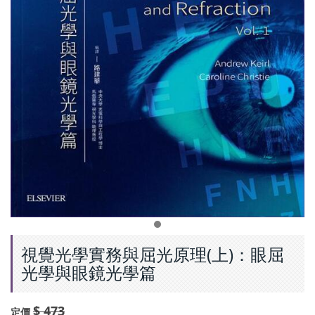
視覺光學實務與屈光原理(上)：眼屈
光學與眼鏡光學篇
$ 473
定價