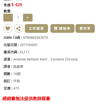
$ 420
售價
數量:
-
+
新增到收藏夾
分享
立即購買
購物車
需求單
ISBN-13碼 :
9789869367073
出版日期 :
2017/04/01
書系代碼 :
EL111
原著 :
Andrew William Keirl．Caroline Christie
譯者 :
路建華
開數 :
16開
裝訂 :
平裝
定價 :
473
經銷書無法提供教師樣書