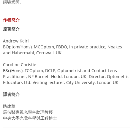
鏡驗光師。
作者簡介
原著簡介
Andrew Keirl
BOptom(Hons), MCOptom, FBDO, In private practice, Noakes
and Habermahl, Cornwall, UK
Caroline Christie
BSc(Hons), FCOptom, DCLP, Optometrist and Contact Lens
Practitioner, NF Burnett Hodd, London, UK; Director, Optometric
Educators Ltd; Visiting lecturer, City University, London UK
譯者簡介
路建華
馬偕醫專視光學科助理教授
中央大學光電科學與工程博士