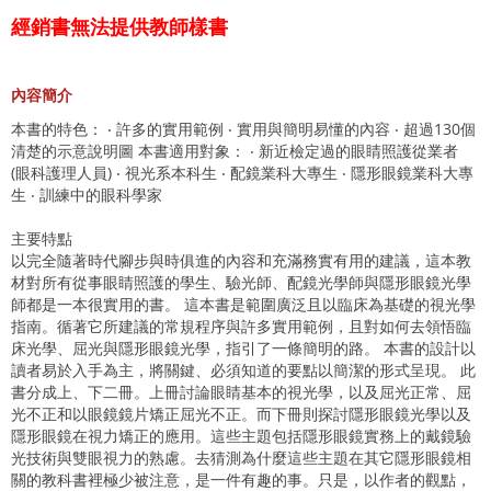
經銷書無法提供教師樣書
內容簡介
本書的特色： ‧ 許多的實用範例 ‧ 實用與簡明易懂的內容 ‧ 超過130個
清楚的示意說明圖 本書適用對象： ‧ 新近檢定過的眼睛照護從業者
(眼科護理人員) ‧ 視光系本科生 ‧ 配鏡業科大專生 ‧ 隱形眼鏡業科大專
生 ‧ 訓練中的眼科學家
主要特點
以完全隨著時代腳步與時俱進的內容和充滿務實有用的建議，這本教
材對所有從事眼睛照護的學生、驗光師、配鏡光學師與隱形眼鏡光學
師都是一本很實用的書。 這本書是範圍廣泛且以臨床為基礎的視光學
指南。循著它所建議的常規程序與許多實用範例，且對如何去領悟臨
床光學、屈光與隱形眼鏡光學，指引了一條簡明的路。 本書的設計以
讀者易於入手為主，將關鍵、必須知道的要點以簡潔的形式呈現。 此
書分成上、下二冊。上冊討論眼睛基本的視光學，以及屈光正常、屈
光不正和以眼鏡鏡片矯正屈光不正。而下冊則探討隱形眼鏡光學以及
隱形眼鏡在視力矯正的應用。這些主題包括隱形眼鏡實務上的戴鏡驗
光技術與雙眼視力的熟慮。去猜測為什麼這些主題在其它隱形眼鏡相
關的教科書裡極少被注意，是一件有趣的事。只是，以作者的觀點，