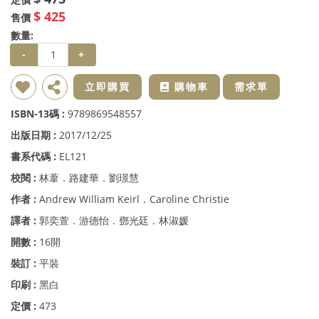
$ 425
售價
數量:
-
+
新增到收藏夾
分享
立即購買
購物車
需求單
ISBN-13碼 :
9789869548557
出版日期 :
2017/12/25
書系代碼 :
EL121
校閱 :
林葦．路建華．劉璟慧
作者 :
Andrew William Keirl．Caroline Christie
譯者 :
郭奕萱．游德怡．鄧光廷．林淑媛
開數 :
16開
裝訂 :
平裝
印刷 :
黑白
定價 :
473