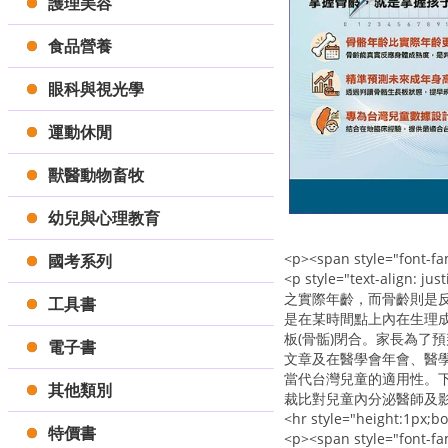
護理美容
食品營養
眼科與視光學
運動休閒
獸醫動物畜牧
幼兒與心理教育
<p><span style="font-
國考系列
<p style="text-al
之實際年齡，而骨齡則是
工具書
是在某時間點上內在生理成
板(骨骺)閉合。家長為
電子書
文章及在醫學會年會、醫
當代台灣兒童的適用性。下
其他類別
裁比對兒童內分泌醫師及影
<hr style="height:1px;bo
特價書
<p><span style="font-f