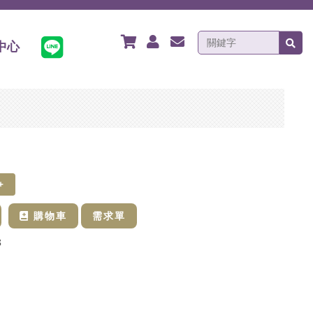
中心
+
購物車
需求單
8