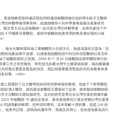
士班的口試會議上。黃碧桃教授當時邀請我也同時邀請喻醫師擔任他的學生歐天元醫師
台灣兒科醫學會理事長時，他連續獲得小兒科學會兩屆最佳雀巢研究
碧桃教授、劉文章主任以及喻醫師一起代表台灣兒科醫學會，去南非參加了中
的紅十字國家兒童醫院。過程中喻醫師負責管理財務及擔任我的小秘
v>
新途徑」。喻永生醫師當時為三軍總醫院小兒部主任，負責演講的主題為「目
過剩的現象如果不改變，以後會面臨醫院招不到兒科住院醫師以及兒科
喻醫師當時之預測。2004 年11 月26 日喻醫師在耕莘醫院舉行的
的首要工作之研究報告。研究是先由夏令營中之糖尿病病童，藉由圖畫畫
患共同選出重要及緊急的項目。我記得最重要而緊急的項目為教會病童
事。</div>
交接典禮上我遇到了台大醫學院的同班同學林瑞祥教授。他放下了耕莘醫院
的捐款湧入醫院，真的讓這家醫院又重新站了起來。後來聽說喻醫師因
師升主治醫師又開始做研究。這次的研究是專注在台灣兒童的骨骼年齡
25 年喻醫師 70 歲決定退休。退休後他將自己過去有關台灣兒童骨
) 判讀骨齡的軟體，也申請到專利。這本骨齡十講的書，也趕上AI 的
的人。他來拜訪我，請我為此書作序。我感念其用心，也知道他要為自己