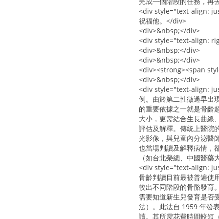
完成一個階段的任務，再去
<div style="text-align: ju
祝福他。</div>
<div>&nbsp;</div>
<div style="text-align:
<div>&nbsp;</div>
<div>&nbsp;</div>
<div><strong><span sty
<div>&nbsp;</div>
<div style="text-a
例。由於第二性徵過早出現
的重要依據之一就是骨齡
大小，更需結合生長曲線
評估及解釋。傳統上醫院
光影像，與兒童內分泌醫師
也當場判讀及解釋病情，
（如台北榮總、中國醫藥大學
<div style="text-align: ju
骨齡判讀目前最被普遍使用
較出不同階段的骨骼發育。
需要知道新生兒發育是否受到
法）。此法自 1959 年
讀。其所需花費時間較短（