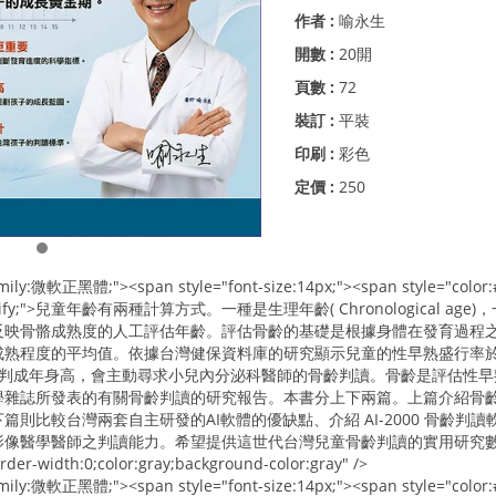
作者 :
喻永生
開數 :
20開
頁數 :
72
裝訂 :
平裝
印刷 :
彩色
定價 :
250
family:微軟正黑體;"><span style="font-size:14px;"><span style="co
ign: justify;">兒童年齡有兩種計算方式。一種是生理年齡( Chronologic
反映骨骼成熟度的人工評估年齡。評估骨齡的基礎是根據身體在發育過程
熟程度的平均值。依據台灣健保資料庫的研究顯示兒童的性早熟盛行率於 2
了預判成年身高，會主動尋求小兒內分泌科醫師的骨齡判讀。骨齡是評估性
學雜誌所發表的有關骨齡判讀的研究報告。本書分上下兩篇。上篇介紹骨
篇則比較台灣兩套自主研發的AI軟體的優缺點、介紹 AI-2000 骨齡
像醫學醫師之判讀能力。希望提供這世代台灣兒童骨齡判讀的實用研究數據
rder-width:0;color:gray;background-color:gray" />
amily:微軟正黑體;"><span style="font-size:14px;"><span style="col