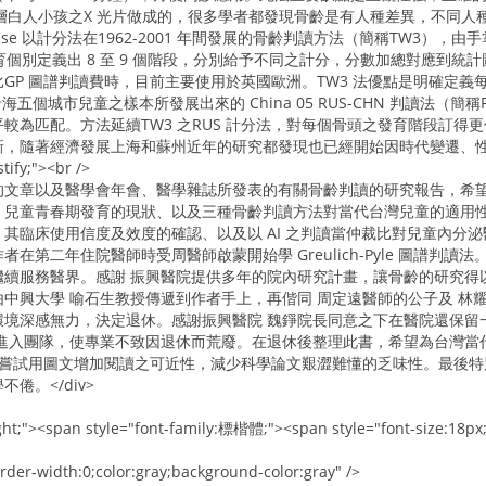
間中上階層白人小孩之X 光片做成的，很多學者都發現骨齡是有人種差異，不
itehouse 以計分法在1962-2001 年間發展的骨齡判讀方法（簡稱TW3），
發育個別定義出 8 至 9 個階段，分別給予不同之計分，分數加總對應到統計圖
GP 圖譜判讀費時，目前主要使用於英國歐洲。TW3 法優點是明確定
沿海五個城市兒童之樣本所發展出來的 China 05 RUS-CHN 判讀法（簡
較為匹配。方法延續TW3 之RUS 計分法，對每個骨頭之發育階段訂
，隨著經濟發展上海和蘇州近年的研究都發現也已經開始因時代變遷、性早
stify;"><br />
的文章以及醫學會年會、醫學雜誌所發表的有關骨齡判讀的研究報告，希
兒童青春期發育的現狀、以及三種骨齡判讀方法對當代台灣兒童的適用性。下篇
其臨床使用信度及效度的確認、以及以 AI 之判讀當仲裁比對兒童內分
在第二年住院醫師時受周醫師啟蒙開始學 Greulich-Pyle 圖譜
繼續服務醫界。感謝 振興醫院提供多年的院內研究計畫，讓骨齡的研究得
中興大學 喻石生教授傳遞到作者手上，再偕同 周定遠醫師的公子及 林耀
環境深感無力，決定退休。感謝振興醫院 魏錚院長同意之下在醫院還保留
受進入團隊，使專業不致因退休而荒廢。在退休後整理此書，希望為台灣當
橫空出世，嘗試用圖文增加閱讀之可近性，減少科學論文艱澀難懂的乏味性。最
倦。</div>
 right;"><span style="font-family:標楷體;"><span style="font-size
rder-width:0;color:gray;background-color:gray" />