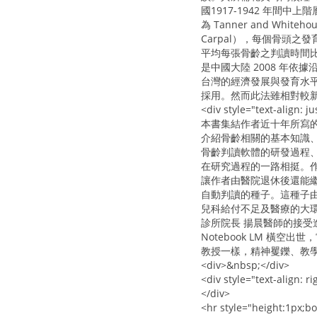
國1917-1942 年
為 Tanner and Wh
Carpal），每個骨頭之
平均每張骨齡之判讀時間比
是中國大陸 2008 年依據
台灣的經濟發展與發育水平
採用。然而此法雖相對較新
<div style="text-align: ju
本書集結作者近十年所寫
介紹骨齡相關的基本知識、
骨齡判讀軟體的研發過程、
在研究過程的一路相挺。作者
讓作者由醫院退休後還能
自動判讀的種子。這種子由
兒科給付不足及醫療的大
診所院長 揚晨醫師的接
Notebook LM 
教授一樣，精神矍鑠、教學不
<div>&nbsp;</div>
<div style="text-align:
</div>
<hr style="height:1px;bo