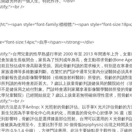
開啟另外的一個人生。特此作序。</div>
stify;"><br />
 right;"><span style="font-family:標楷體;"><span style="font-size
le="font-size:14px;">自序</span></strong></div>
lign: justify;">台灣兒童的性早熟盛行率於 2000 年至 2013 年間逐年上升，
會加速生長板閉合，家長為了預判成年身高，會主動尋求骨齡(Bone Ag
超前且預估成年身高顯著受損。因此骨齡判讀的需求極大，特別是在寒暑
、家族遺傳等多維數據判斷。在繁忙的門診中通常兒童內分泌醫師必須具
的骨齡報告是由影像醫學醫師（俗稱放射科醫師）所發的。骨齡的判讀對
所判讀的有時會差距甚大。7 歲以上孩童骨齡判讀健保局的醫院給付（項
卻不是健保局之給付對象。門診時會遇到家屬拿著影像醫學醫師所發的骨
兒童醫院）已經開始規定 7 歲以上孩童若無明確病理性需求，照骨齡X 光
stify;"><br />
的方法是左手&nbsp; X 光照射的骨齡評估。以手掌X 光片評估骨齡
新生兒因為手掌骨化中心尚未鈣化，而膝蓋的骨化中心於懷孕 36 週（股
影響時，骨齡評估是選擇膝蓋部位照射。台灣可以選用的 X 光骨齡判讀方法主要
發表後被廣為使用至今。主要比對手部 30 個骨骺(epiphysis) 出
平均 0.9-1.4 分鐘），方便門診應用。此法主要缺點是主觀性強，正