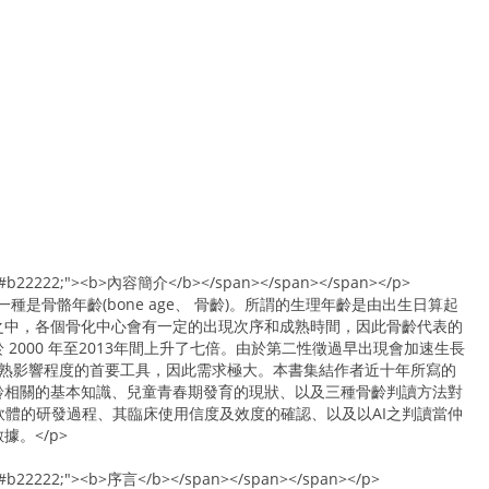
lor:#b22222;"><b>內容簡介</b></span></span></span></p>
al age)，一種是骨骼年齡(bone age、 骨齡)。所謂的生理年齡是由出生日算起
之中，各個骨化中心會有一定的出現次序和成熟時間，因此骨齡代表的
000 年至2013年間上升了七倍。由於第二性徵過早出現會加速生長
早熟影響程度的首要工具，因此需求極大。本書集結作者近十年所寫的
齡相關的基本知識、兒童青春期發育的現狀、以及三種骨齡判讀方法對
判讀軟體的研發過程、其臨床使用信度及效度的確認、以及以AI之判讀當仲
。</p>
or:#b22222;"><b>序言</b></span></span></span></p>