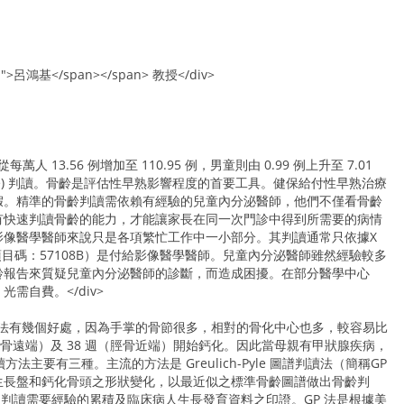
:18px;">呂鴻基</span></span> 教授</div>
女童從每萬人 13.56 例增加至 110.95 例，男童則由 0.99 例上升至 7.01
e) 判讀。骨齡是評估性早熟影響程度的首要工具。健保給付性早熟治療
假。精準的骨齡判讀需依賴有經驗的兒童內分泌醫師，他們不僅看骨齡
有快速判讀骨齡的能力，才能讓家長在同一次門診中得到所需要的病情
影像醫學醫師來說只是各項繁忙工作中一小部分。其判讀通常只依據X
目碼：57108B）是付給影像醫學醫師。兒童內分泌醫師雖然經驗較多
齡報告來質疑兒童內分泌醫師的診斷，而造成困擾。在部分醫學中心
需自費。</div>
的方法有幾個好處，因為手掌的骨節很多，相對的骨化中心也多，較容易比
骨遠端）及 38 週（脛骨近端）開始鈣化。因此當母親有甲狀腺疾病，
有三種。主流的方法是 Greulich-Pyle 圖譜判讀法（簡稱GP
現之時間及生長盤和鈣化骨頭之形狀變化，以最近似之標準骨齡圖譜做出骨齡判
確的判讀需要經驗的累積及臨床病人生長發育資料之印證。GP 法是根據美