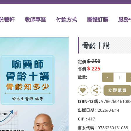
於藝軒
教師專區
付款方式
團體訂購
服務
骨齡十講
$ 250
定價
$ 225
售價
數量:
-
新增到收藏夾
分享
立即購買
ISBN-13碼 :
978626016108
出版日期 :
2026/04/14
CIP :
417
書系代碼 :
9786260161088