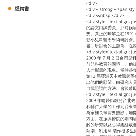
<div>
經銷書
<div><strong><span sty
<div>&nbsp;</div>
<div style="te
的論文口試委員。那時候
獎。真正的瞭解是在1991
斐小兒科醫學學術研討會
書，研討會的主題為「在改
<div style="text-align: ju
2000 年 7 月 2
前兒科教育的困境」。他
人才斷層的現象。當時很多
第13 屆亞洲天主教醫
出他們的願望，由研究人
自我照護的方法。會後鼓勵
<div style="text-align: ju
2009 年喻醫師離開台
和輔仁大學的工作到台東
為家裡長輩需要照顧，離
方面。在振興醫院的期間喻
齡的研究以及心得集結成冊
熱潮。利用AI 製作很多