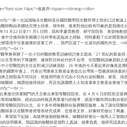
le="font-size:14px;">推薦序</span></strong></div>
xt-align: justify;">第一次認識喻永生醫師是在國防醫學院生醫所博
喻醫師剛由美國唸完博士回來，很年輕。後來對他比較有印象的是我擔任
 年10 月22 日至11 月5 日間，我和李慶雲教授、林守田院長、黃
。會中交換與南非兩國小兒科學術及臨床之經驗，同時參觀了位於開普敦
變環境中兒童健康的首要工作」。我們完成了一次成功的國民外交。</di
stify;"><br />
 日台灣兒科醫學會舉辦了一次小兒科醫師教育訓練研討會主題為「21 世紀的
提出生育率的下降趨勢、健保對兒科給付的不合理、住院醫師訓練員額之
中小型醫院的主任反對減少訓練員額，26 年後的今天看起來好像真是應驗了
師學會的國際年會上，代表台灣康泰文教基金會提出台灣第一型糖尿病病童
員將之歸類為不同項目，然後用問卷方式由小兒內分泌科醫師、家長、病
喻醫師，稱讚他做得很好，而且也讓國際人士知道康泰文教基金會做了很多好
stify;"><br />
北去台東接任快要關門的天主教台東聖母醫院院長。在 4 月 6 日的院長
去幫助喻醫師。經由自由時報及商業週刊的報導，源源不斷民間自動自發
開聖母醫院回到台北。近十多年裡喻醫師在振興醫院服務，為了讓住院醫
醫師多次在醫學會裡發表研究成果，也發表文章，好像研究做出了興趣。20
，希望留下紀錄，為後學做個經驗傳承。喻醫師研發出一個用人工智能(AI
生動的說明圖表。我認識的喻醫師是個對人真誠、做事負責、做研究認真