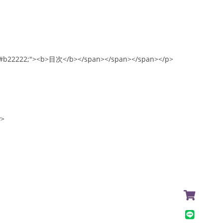
or:#b22222;"><b>目次</b></span></span></span></p>
v>