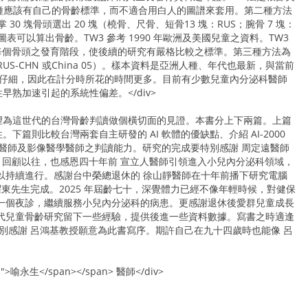
同人種應該有自己的骨齡標準，而不適合用白人的圖譜來套用。第二種方法
由手掌 30 塊骨頭選出 20 塊（橈骨、尺骨、短骨13 塊：RUS；腕骨 7 塊：
表可以算出骨齡。TW3 參考 1990 年歐洲及美國兒童之資料。TW3
義每個骨頭之發育階段，使後續的研究有嚴格比較之標準。第三種方法為
稱RUS-CHN 或China 05）。樣本資料是亞洲人種、年代也最新，與當前
得更仔細，因此在計分時所花的時間更多。目前有少數兒童內分泌科醫師
熟加速引起的系統性偏差。</div>
望為這世代的台灣骨齡判讀做個橫切面的見證。本書分上下兩篇。上篇
則比較台灣兩套自主研發的 AI 軟體的優缺點、介紹 AI-2000
泌醫師及影像醫學醫師之判讀能力。研究的完成要特別感謝 周定遠醫師
判讀法。回顧以往，也感恩四十年前 宣立人醫師引領進入小兒內分泌科領域，
以持續進行。感謝台中榮總退休的 徐山靜醫師在十年前播下研究電腦
東先生完成。2025 年屆齡七十，深覺體力已經不像年輕時候，對健保
一個夜診，繼續服務小兒內分泌科的病患。更感謝退休後愛群兒童成長
代兒童骨齡研究留下一些經驗，提供後進一些資料數據。寫書之時適逢
後特別感謝 呂鴻基教授願意為此書寫序。期許自己在九十四歲時也能像 呂
:18px;">喻永生</span></span> 醫師</div>