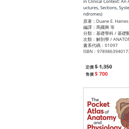
in Clinical Context: An A
uctures, Sections, Syst
ndromes)
原著：Duane E. Haines
編譯：馬國興 等
分類：基礎學科 / 基礎
次類：解剖學 / ANATO
書系代碼：01097
ISBN：978986394017
$ 1,350
定價
$ 700
售價