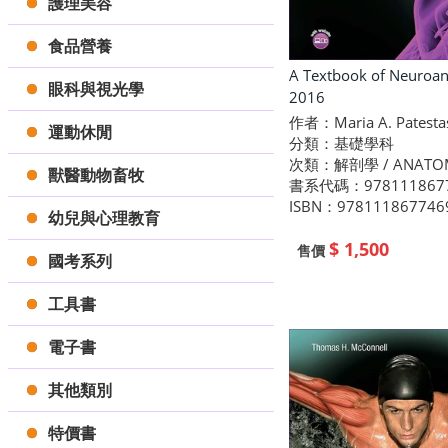
護理美容
食品營養
A Textbook of Neuroa
眼科與視光學
2016
作者：Maria A. Patesta
運動休閒
分類：基礎學科
次類：解剖學 / ANATO
獸醫動物畜牧
書系代碼：978111867
ISBN：978111867746
幼兒與心理教育
$ 1,500
售價
國考系列
工具書
電子書
其他類別
特價書