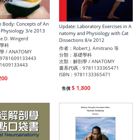
 Body: Concepts of An
Update: Laboratory Exercises in A
Physiology 3/e 2013
natomy and Physiology with Cat
 D. Wingerd
Dissections 8/e 2012
學科
作者：Robert J. Amitrano 等
 / ANATOMY
分類：基礎學科
81609133443
次類：解剖學 / ANATOMY
1609133443
書系代碼：9781133365471
ISBN：9781133365471
200
$ 1,800
售價