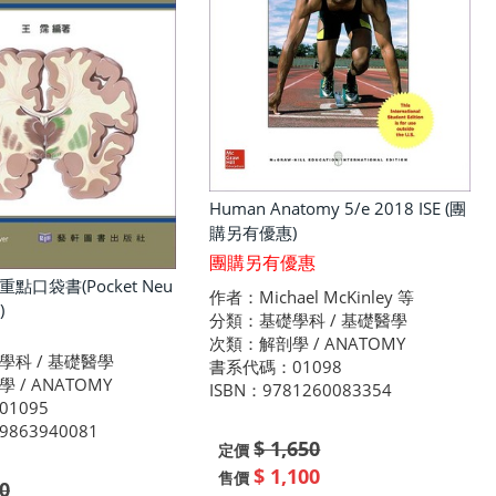
Human Anatomy 5/e 2018 ISE (團
購另有優惠)
團購另有優惠
點口袋書(Pocket Neu
作者：Michael McKinley 等
)
分類：基礎學科 / 基礎醫學
次類：解剖學 / ANATOMY
學科 / 基礎醫學
書系代碼：01098
 / ANATOMY
ISBN：9781260083354
1095
9863940081
$ 1,650
定價
$ 1,100
售價
0