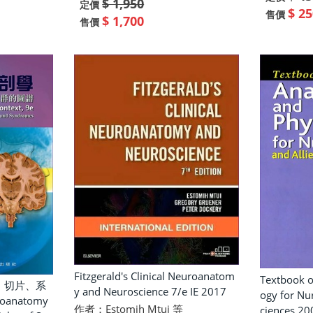
$ 1,950
定價
$ 25
售價
$ 1,700
售價
Fitzgerald's Clinical Neuroanatom
Textbook o
、切片、系
y and Neuroscience 7/e IE 2017
ogy for Nur
anatomy
作者：Estomih Mtui 等
ciences 20