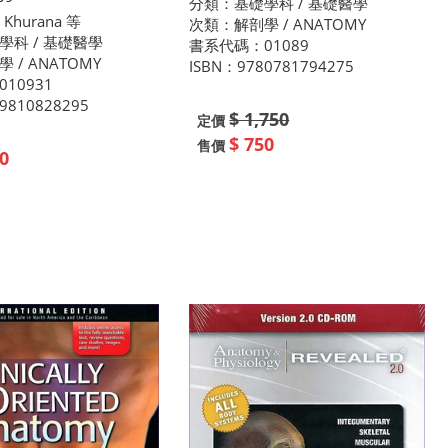
分類：基礎學科 / 基礎醫學
Khurana 等
次類：解剖學 / ANATOMY
學科 / 基礎醫學
書系代碼：01089
 / ANATOMY
ISBN：9780781794275
10931
9810828295
$ 1,750
定價
$ 750
售價
0