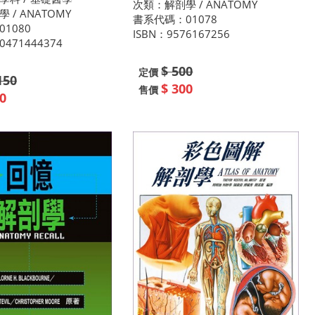
次類：解剖學 / ANATOMY
 / ANATOMY
書系代碼：01078
1080
ISBN：9576167256
0471444374
$ 500
定價
150
$ 300
售價
0