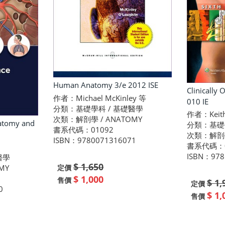
Human Anatomy 3/e 2012 ISE
Clinically
作者：Michael McKinley 等
010 IE
分類：基礎學科 / 基礎醫學
作者：Keith
次類：解剖學 / ANATOMY
natomy and
分類：基礎
書系代碼：01092
次類：解剖學
ISBN：9780071316071
書系代碼：0
ISBN：978
醫學
$ 1,650
定價
MY
$ 1,000
售價
$ 1,
定價
0
$ 1,
售價