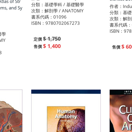
tlas of Str
分類：基礎學科 / 基礎醫學
作者：Indu 
ems, and Sy
次類：解剖學 / ANATOMY
分類：基礎
書系代碼：01096
次類：解剖學
ISBN：9780702067273
書系代碼：0
ISBN：978
醫學
$ 1,750
定價
MY
$ 1,400
$ 60
售價
售價
3