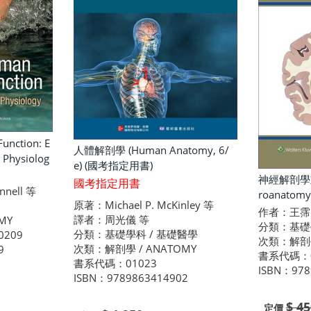
nction: E
人體解剖學 (Human Anatomy, 6/
 Physiolog
e) (國考指定用書)
神經解剖學重
國考指定用書
nell 等
roanatomy
原著：Michael P. McKinley 等
作者：王霈
譯者：周光儀 等
MY
分類：基礎
分類：基礎學科 / 基礎醫學
0209
次類：解剖學
次類：解剖學 / ANATOMY
9
書系代碼：0
書系代碼：01023
ISBN：978
ISBN：9789863414902
$ 45
定價