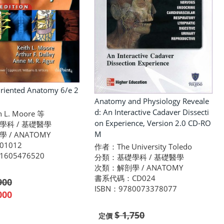
 Oriented Anatomy 6/e 2
Anatomy and Physiology Reveale
d: An Interactive Cadaver Dissecti
 L. Moore 等
on Experience, Version 2.0 CD-RO
學科 / 基礎醫學
M
 / ANATOMY
1012
作者：The University Toledo
1605476520
分類：基礎學科 / 基礎醫學
次類：解剖學 / ANATOMY
書系代碼：CD024
900
ISBN：9780073378077
000
$ 1,750
定價