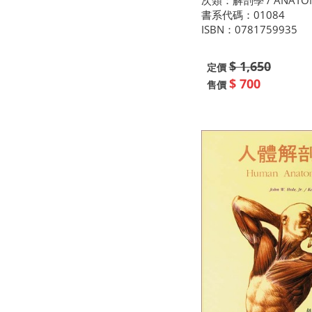
次類：解剖學 / ANATO
書系代碼：01084
ISBN：0781759935
$ 1,650
定價
$ 700
售價