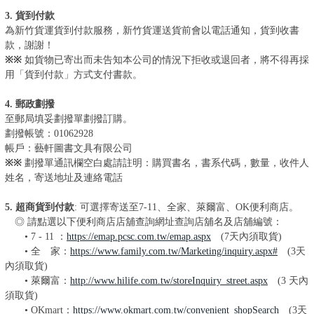
3. 貨到付款
為新竹貨運貨到付款服務，新竹貨運送貨前會以電話通知，貨到收書
款，謝謝！
※※
如貨物已寄出而未告知本公司的情況下拒收或退回者，將不得再採
用「貨到付款」方式支付書款。
4. 郵政劃撥
至郵局填妥劃撥單劃撥訂購。
劃撥帳號：01062928
帳戶：藝軒圖書文具有限公司
※※
劃撥單通訊欄空白處請註明：購買書名，書系代碼，數量，收件人
姓名，寄送地址及連絡電話
5. 超商
貨到付款
: 可選擇寄送至7-11、全家、萊爾富、OK便利商店。
◎
請點選以下便利商店店舖查詢網址查詢店舖名及店舖編號：
• 7 - 11 ：
https://emap.pcsc.com.tw/emap.aspx
(7天內須取貨)
• 全 家：
https://www.family.com.tw/Marketing/inquiry.aspx#
(3天
內須取貨)
• 萊爾富：
http://www.hilife.com.tw/storeInquiry_street.aspx
(3 天內
須取貨)
• OKmart：
https://www.okmart.com.tw/convenient_shopSearch
(3天