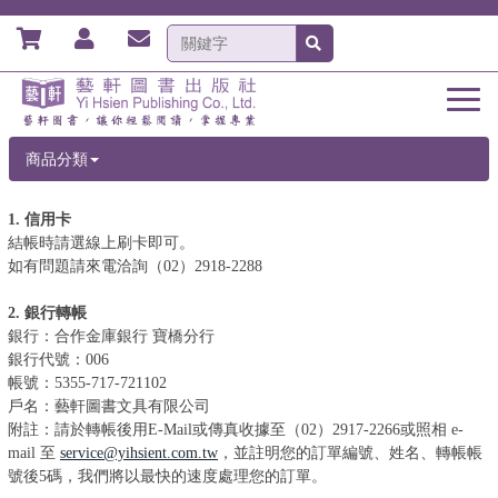
商品分類
1. 信用卡
結帳時請選線上刷卡即可。
如有問題請來電洽詢（02）2918-2288
2. 銀行轉帳
銀行：合作金庫銀行 寶橋分行
銀行代號：006
帳號：5355-717-721102
戶名：藝軒圖書文具有限公司
附註：請於轉帳後用E-Mail或傳真收據至（02）2917-2266或照相 e-
mail 至
service@yihsient.com.tw
，並註明您的訂單編號、姓名、轉帳帳
號後5碼，我們將以最快的速度處理您的訂單。