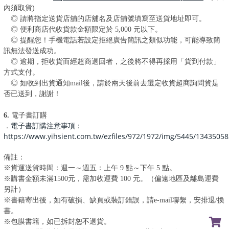
內須取貨)
◎
請將指定送貨店舖的店舖名及店舖號填寫至送貨地址即可。
◎
便利商店代收貨款金額限定於 5,000 元以下。
◎
提醒您！手機電話若設定拒絕廣告簡訊之類似功能，可能導致簡
訊無法發送成功。
◎
逾期，拒收貨而經超商退回者，之後將不得再採用「貨到付款」
方式支付。
◎ 如收到出貨通知mail後，請於兩天後前去選定收貨超商詢問
貨是
否已送到
，謝謝！
6.
電子書訂購
．
電子書訂購注意事項：
https://www.yihsient.com.tw/ezfiles/972/1972/img/5445/13435058
備註：
※貨運送貨時間：週一～週五：上午 9 點～下午 5 點。
※購書金額未滿1500元，需加收運費 100 元。（偏遠地區及離島運費
另計）
※書籍寄出後，如有破損、缺頁或裝訂錯誤，請e-mail聯繫，安排退/換
書。
※包膜書籍，如已拆封恕不退貨。