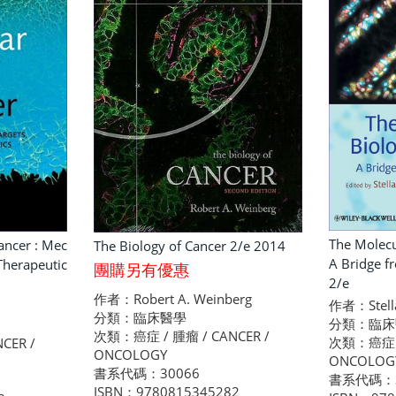
The Molecu
ancer : Mec
The Biology of Cancer 2/e 2014
A Bridge f
Therapeutic
團購另有優惠
2/e
作者：Robert A. Weinberg
作者：Stella
分類：臨床醫學
分類：臨床
次類：癌症 / 腫瘤 / CANCER /
次類：癌症 / 
CER /
ONCOLOGY
ONCOLOG
書系代碼：30066
書系代碼：3
ISBN：9780815345282