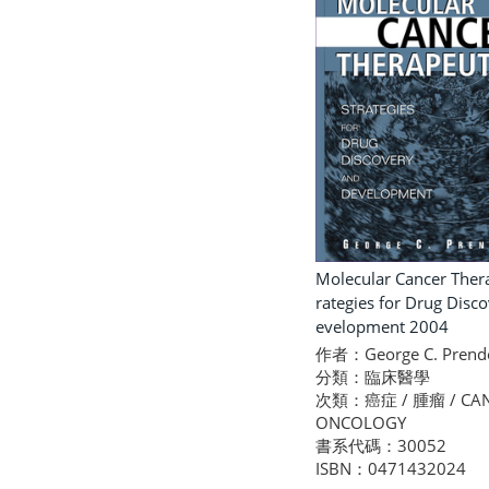
Molecular Cancer Thera
rategies for Drug Disc
evelopment 2004
作者：George C. Prende
分類：臨床醫學
次類：癌症 / 腫瘤 / CAN
ONCOLOGY
書系代碼：30052
ISBN：0471432024