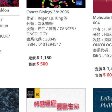
Cancer Biology 3/e 2006
Molecular 
作者：Roger J.B. King 等
07
004
分類：臨床醫學
ddon
次類：癌症 / 腫瘤 / CANCER /
作者：F. Ma
ONCOLOGY
分類：臨床
CER /
書系代碼：30049
次類：癌症 / 
ISBN：0131294547
ONCOLOG
書系代碼：3
8
ISBN：185
$ 1,150
定價
$ 500
售價
$ 1,
定價
$ 60
售價