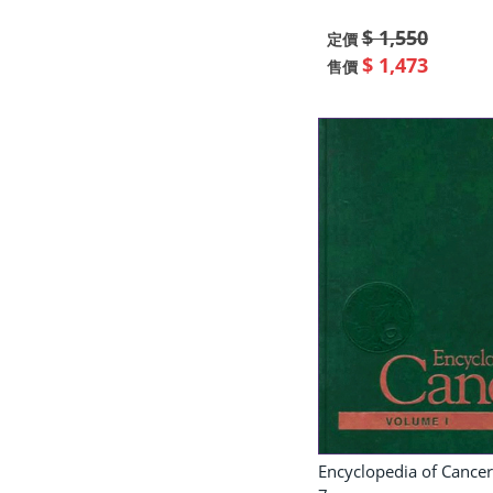
$ 1,550
定價
$ 1,473
售價
Encyclopedia of Cancer