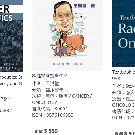
Textbook o
跨越癌症豐富生命
peutics: St
998
作者：王滿堂
overy and D
作者：Steven
分類：臨床醫學
分類：臨床
次類：癌症 / 腫瘤 / CANCER /
rgast
次類：癌症 / 
ONCOLOGY
ONCOLOG
書系代碼：30051
CER /
書系代碼：3
ISBN：9576166853
ISBN：072
$ 350
定價
$ 9,
定價