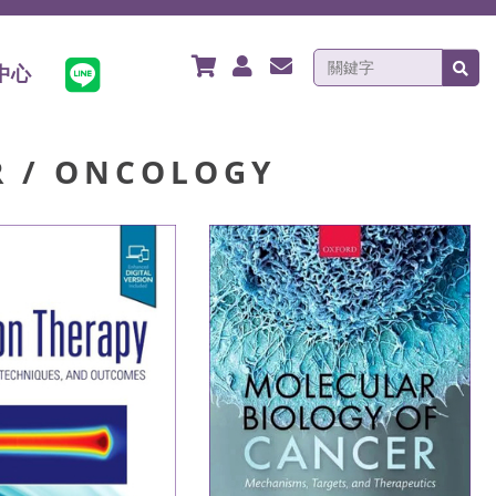
中心
ER / ONCOLOGY