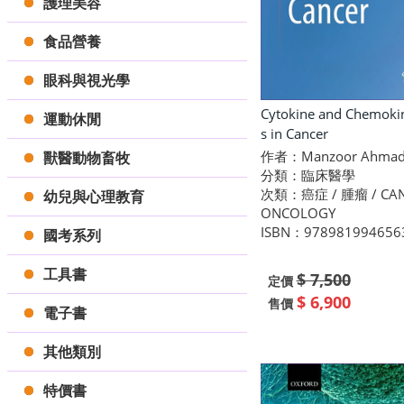
護理美容
食品營養
眼科與視光學
Cytokine and Chemoki
運動休閒
s in Cancer
作者：Manzoor Ahmad
獸醫動物畜牧
分類：臨床醫學
次類：癌症 / 腫瘤 / CAN
幼兒與心理教育
ONCOLOGY
ISBN：978981994656
國考系列
工具書
$ 7,500
定價
$ 6,900
售價
電子書
其他類別
特價書