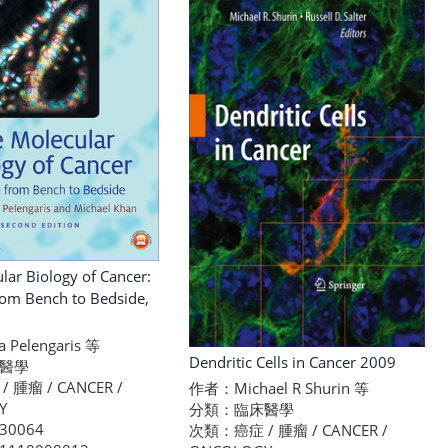
lar Biology of Cancer:
rom Bench to Bedside,
 Pelengaris 等
Dendritic Cells in Cancer 2009
醫學
腫瘤 / CANCER /
作者：Michael R Shurin 等
Y
分類：臨床醫學
0064
次類：癌症 / 腫瘤 / CANCER /