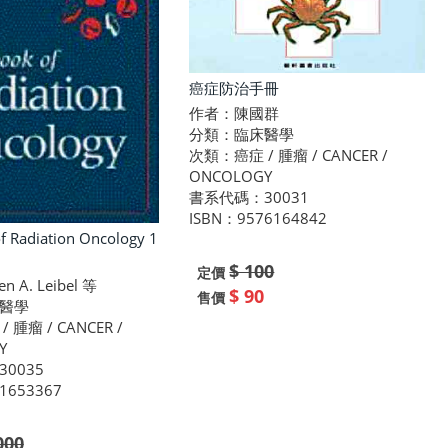
癌症防治手冊
作者：陳國群
分類：臨床醫學
次類：癌症 / 腫瘤 / CANCER /
ONCOLOGY
書系代碼：30031
ISBN：9576164842
f Radiation Oncology 1
$ 100
定價
 A. Leibel 等
$ 90
售價
醫學
腫瘤 / CANCER /
Y
0035
1653367
000