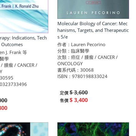
Molecular Biology of Cancer: Mec
hanisms, Targets, and Therapeutic
s 5/e
rapy: Indications, Tech
作者：Lauren Pecorino
d Outcomes
分類：臨床醫學
 J. Frank 等
次類：癌症 / 腫瘤 / CANCER /
醫學
ONCOLOGY
腫瘤 / CANCER /
書系代碼：30068
Y
ISBN：9780198833024
0595
0323733496
$ 3,600
定價
$ 3,400
000
售價
800