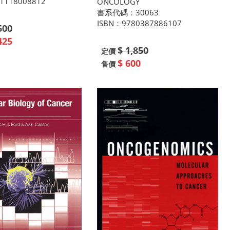
1118008812
ONCOLOGY
書系代碼：30063
ISBN：9780387886107
500
425
$ 1,850
定價
$ 600
售價