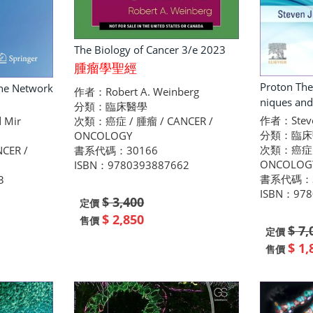
The Biology of Cancer 3/e 2023
腫瘤學聖經
Proton The
ne Network
作者：Robert A. Weinberg
niques an
分類：臨床醫學
作者：Steven
 Mir
次類：癌症 / 腫瘤 / CANCER /
分類：臨床
ONCOLOGY
次類：癌症 / 
CER /
書系代碼：30166
ONCOLOG
ISBN：9780393887662
書系代碼：3
3
ISBN：978
$ 3,400
定價
$ 2,850
售價
$ 7,
定價
$ 1,
售價