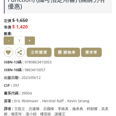
優惠)
$ 1,650
定價
$ 1,420
售價
數量:
-
+
新增到收藏夾
分享
立即購買
購物車
需求單
ISBN-13碼 :
9789863415053
ISBN-10碼 :
9863415057
出版日期 :
2023/09/12
CIP :
397
書系代碼 :
39054
原著 :
Eric Widmaier．Hershel Raff．Kevin Strang
譯者 :
王凱立．呂建陳．呂國棟．李維真．施承典．柯順耀．高美
媚．楊奕玲．溫小娟．樓迎統．謝建正