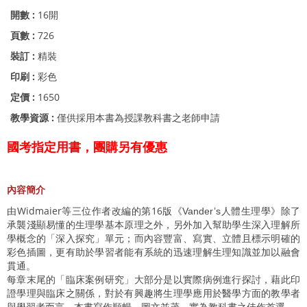
開數 :
16開
頁數 :
726
裝訂 :
精裝
印刷 :
彩色
定價 :
1650
教學資源 :
僅供採用本書為授課教科書之老師申請
國考指定用書，團購另有優惠
內容簡介
由Widmaier等三位作者改編的第16版《
人體生理學》除了
Vander’s
承襲淺顯易懂的生理學基本原理之外，另外加入幫助學生深入理解所
學概念的「深入探究」單元；而內容豐富、寫實、立體且標示明確的
彩色插圖，更有助於學習者能有系統的迅速理解生理知識並加以融會
貫通。
每章末尾的「臨床案例研究」大部分是以實際病例進行探討，藉此印
證學理與臨床之關係，對於有興趣將生理學應用於醫學方面的教學者
與學習者而言，本書寫作順暢，圖文並茂，實為教科書之佳作首選。