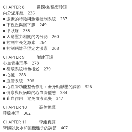
CHAPTER 8 呂國棟/楊奕玲譯
內分泌系統 236
■ 激素的特徵與激素控制系統 237
■ 下視丘與腦下腺 249
■ 甲狀腺 255
■ 因應壓力相關的內分泌 260
■ 控制生長之激素 264
■ 控制鈣離子恆定之激素 268
CHAPTER 9 謝建正譯
心血管生理學 278
■ 循環系統特色概述 279
■ 心臟 288
■ 血管系統 306
■ 心血管功能整合作用：全身動脈壓的調節 326
■ 健康與疾病時的心血管型態 334
■ 止血作用：避免血液流失 347
CHAPTER 10 高美媚譯
呼吸生理 362
CHAPTER 11 李維真譯
腎臟以及水和無機離子的調節 407