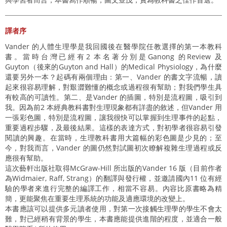
譯者序
Vander 的人體生理學是我回國後在醫學院任教選擇的第一本教科
書。當時台灣已經有2 本名著分別是Ganong 的Review 及
Guyton（後來的Guyton and Hall）的Medical Physiology，為什麼
還要另外一本？起碼有兩個理由：第一、Vander 的書文字流暢，讀
起來很容易理解，對艱澀難懂的概念或過程很有幫助；對我們學生具
有較高的可讀性。第二、是Vander 的插圖，特別是流程圖，吸引到
我。因為前2 本經典教科書對生理現象都有詳盡的敘述，但Vander 用
一張彩色圖，特別是流程圖，讓我很快可以掌握到生理事件的起點，
重要過程步驟，及最後結果。這樣的表達方式，對初學者很容易引發
閱讀的興趣。在當時，生理教科書用大篇幅的彩色圖是少見的；至
今，對我而言，Vander 的圖仍然對試圖初次瞭解複雜生理過程或反
應很有幫助。
這次藝軒出版社取得McGraw-Hill 所出版的Vander 16 版（目前作者
為Widmaier, Raff, Strang）的翻譯與發行權，並邀請國內11 位有經
驗的學者來進行完整的編譯工作，相當不容易。內容比原書略為精
簡，更能聚焦在重要生理系統的功能及適應環境的改變上。
本書應該可以提供多元讀者使用，對第一次接觸生理學的學生不會太
難，對已經稍有背景的學生，本書應能提供進階的程度，並適合一般