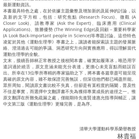
最新運動資訊。
本書最具特色之處，在於依據主題彙整及增加新的及延伸的討論，以
及新的文字方框，包括：研究焦點 (Research Focus)、微觀 (A
Closer Look)、請教專家 (Ask the Expert)、臨床應用 (Clinical
Applications)、致勝優勢 (The Winning Edge)及回顧－重要科學家
(A Look Back-Important people in Science)等專題討論。這些特色
凌駕於其他《運動生理學》專書之上，讓讀者能探索該主題的發展脈
絡、澄清過去可能的爭議、洞悉研究方向與實務應用，得以理解當代
運動生理學的全貌。
文末，接續吾師林正常教授之後校閱本書，確實如履薄冰，唯恐用字
遣詞過於繞舌，原文意涵未能充分表達，更擔心未見盲點而錯誤百
出。所幸在13位學所專精的專家協助之下，將本書各篇章盡可能呈現
真確的原文內容，雖不敢保證完善無誤，但深信他們都已竭盡所能。
眾所周知，閱讀原文書比較不失真，但卻是有某程度的隔閡，普及性
不佳是事實，而選擇中文翻譯書不失為獲得專業成長的途徑之一。惟
原文翻譯在所難免疏漏之處，僅能期待先進賢達惠允指導與輔正，讓
中文第三版《運動生理學》更臻完善，是為序。
清華大學運動科學系榮譽教授
林貴福