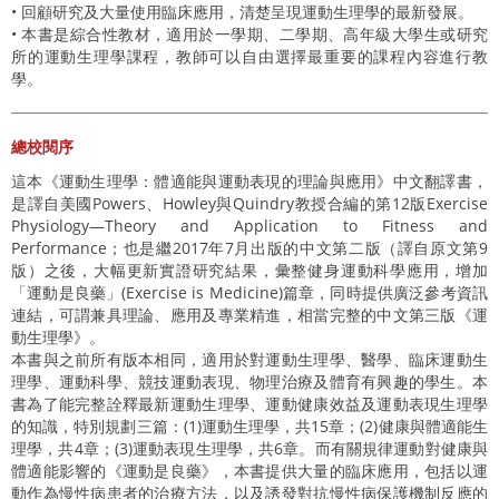
• 回顧研究及大量使用臨床應用，清楚呈現運動生理學的最新發展。
• 本書是綜合性教材，適用於一學期、二學期、高年級大學生或研究
所的運動生理學課程，教師可以自由選擇最重要的課程內容進行教
學。
總校閱序
這本《運動生理學：體適能與運動表現的理論與應用》中文翻譯書，
是譯自美國Powers、Howley與Quindry教授合編的第12版Exercise
Physiology—Theory and Application to Fitness and
Performance；也是繼2017年7月出版的中文第二版（譯自原文第9
版）之後，大幅更新實證研究結果，彙整健身運動科學應用，增加
「運動是良藥」(Exercise is Medicine)篇章，同時提供廣泛參考資訊
連結，可謂兼具理論、應用及專業精進，相當完整的中文第三版《運
動生理學》。
本書與之前所有版本相同，適用於對運動生理學、醫學、臨床運動生
理學、運動科學、競技運動表現、物理治療及體育有興趣的學生。本
書為了能完整詮釋最新運動生理學、運動健康效益及運動表現生理學
的知識，特別規劃三篇：(1)運動生理學，共15章；(2)健康與體適能生
理學，共4章；(3)運動表現生理學，共6章。而有關規律運動對健康與
體適能影響的《運動是良藥》，本書提供大量的臨床應用，包括以運
動作為慢性病患者的治療方法，以及誘發對抗慢性病保護機制反應的