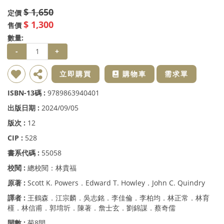
$ 1,650
定價
$ 1,300
售價
數量:
-
+
新增到收藏夾
分享
立即購買
購物車
需求單
ISBN-13碼 :
9789863940401
出版日期 :
2024/09/05
版次 :
12
CIP :
528
書系代碼 :
55058
校閱 :
總校閱：林貴福
原著 :
Scott K. Powers．Edward T. Howley．John C. Quindry
譯者 :
王鶴森．江宗麟．吳志銘．李佳倫．李柏均．林正常．林育
槿．林信甫．郭堉圻．陳著．詹士玄．劉錦謀．蔡奇儒
開數 :
菊8開