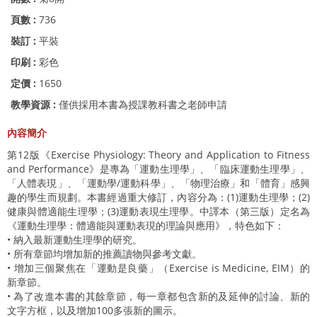
頁數 :
736
裝訂 :
平裝
印刷 :
彩色
定價 :
1650
教學資源 :
僅供採用本書為授課教科書之老師申請
內容簡介
第12版《Exercise Physiology: Theory and Application to Fitness
and Performance》是專為「運動生理學」、「臨床運動生理學」、
「人體表現」、「運動學/運動科學」、「物理治療」和「體育」感興
趣的學生而規劃。本書經過重大修訂，內容分為：(1)運動生理學；(2)
健康與體適能生理學；(3)運動表現生理學。中譯本（第三版）定名為
《運動生理學：體適能與運動表現的理論與應用》，特色如下：
• 納入最新運動生理學的研究。
• 所有章節均增加新的推薦讀物與參考文獻。
• 增加三個聚焦在「運動是良藥」（Exercise is Medicine, EIM）的
新章節。
• 為了改進本書的其餘章節，每一章都包含新的及延伸的討論、新的
文字方框，以及增加100多張新的圖示。