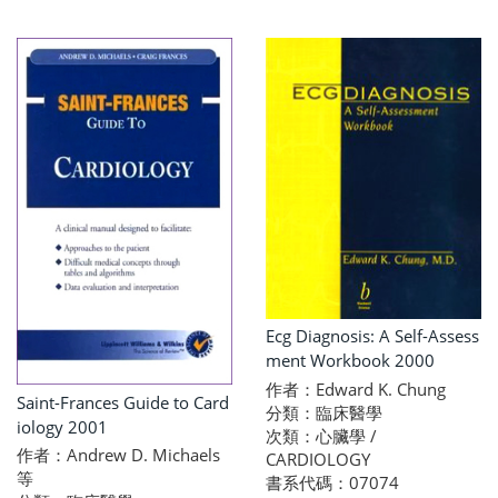
Ecg Diagnosis: A Self-Assess
ment Workbook 2000
作者：Edward K. Chung
Saint-Frances Guide to Card
分類：臨床醫學
iology 2001
次類：心臟學 /
作者：Andrew D. Michaels
CARDIOLOGY
等
書系代碼：07074