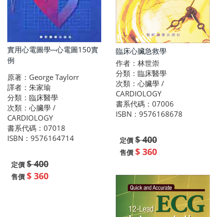
實用心電圖學─心電圖150實
臨床心臟急救學
例
作者：林世崇
分類：臨床醫學
原著：George Taylorr
次類：心臟學 /
譯者：朱家瑜
CARDIOLOGY
分類：臨床醫學
書系代碼：07006
次類：心臟學 /
ISBN：9576168678
CARDIOLOGY
書系代碼：07018
ISBN：9576164714
$ 400
定價
$ 360
售價
$ 400
定價
$ 360
售價