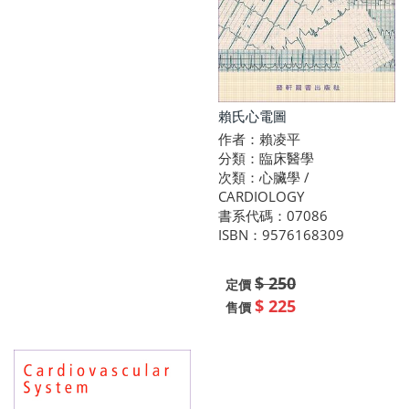
賴氏心電圖
作者：賴凌平
分類：臨床醫學
次類：心臟學 /
CARDIOLOGY
書系代碼：07086
ISBN：9576168309
$ 250
定價
$ 225
售價