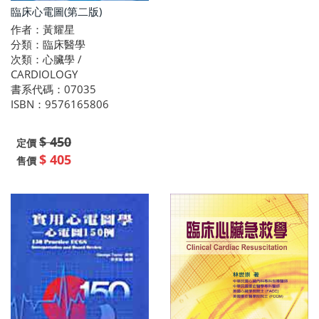
臨床心電圖(第二版)
作者：黃耀星
分類：臨床醫學
次類：心臟學 /
CARDIOLOGY
書系代碼：07035
ISBN：9576165806
$ 450
定價
$ 405
售價