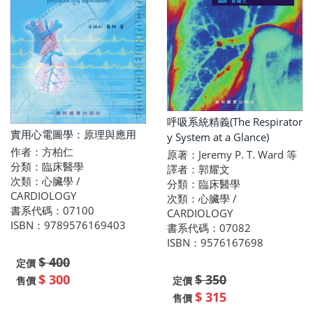
呼吸系統精義(The Respirator
實用心電圖學：原理與應用
y System at a Glance)
作者：方柏仁
原著：Jeremy P. T. Ward 等
分類：臨床醫學
譯者：郭耀文
次類：心臟學 /
分類：臨床醫學
CARDIOLOGY
次類：心臟學 /
書系代碼：07100
CARDIOLOGY
ISBN：9789576169403
書系代碼：07082
ISBN：9576167698
$ 400
定價
$ 300
$ 350
售價
定價
$ 315
售價