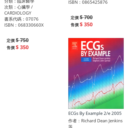
分類：臨床醫學
ISBN：0865425876
次類：心臟學 /
CARDIOLOGY
$ 700
定價
書系代碼：07076
$ 350
售價
ISBN：068330660X
$ 750
定價
$ 350
售價
ECGs By Example 2/e 2005
作者：Richard Dean Jenkins
等