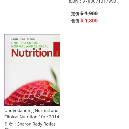
ISBN：9780071317993
$ 1,900
定價
$ 1,800
售價
Understanding Normal and
Clinical Nutrition 10/e 2014
作者：Sharon Rady Rolfes