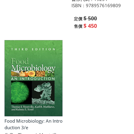
ISBN：9789576169809
$ 500
定價
$ 450
售價
Food Microbiology: An Intro
duction 3/e