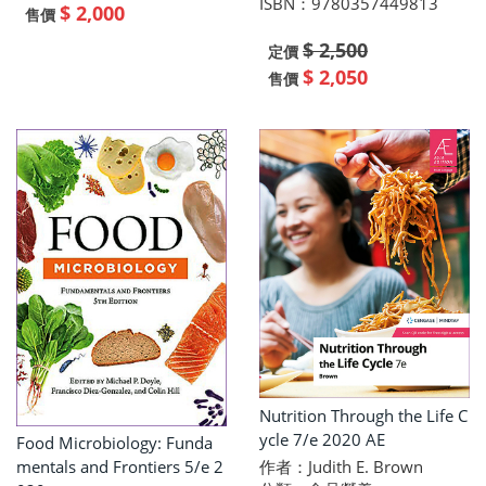
ISBN：9780357449813
$ 2,000
售價
$ 2,500
定價
$ 2,050
售價
Nutrition Through the Life C
ycle 7/e 2020 AE
Food Microbiology: Funda
作者：Judith E. Brown
mentals and Frontiers 5/e 2