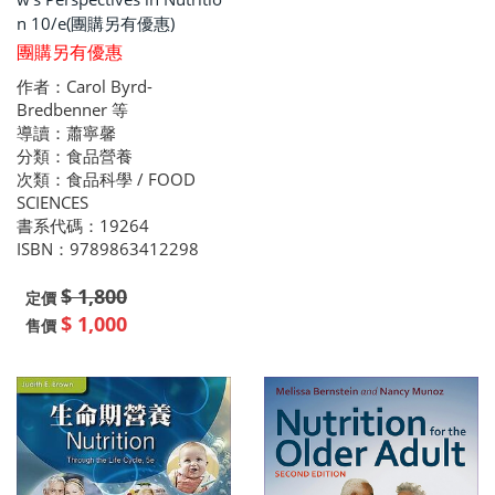
n 10/e(團購另有優惠)
團購另有優惠
作者：Carol Byrd-
Bredbenner 等
導讀：蕭寧馨
分類：食品營養
次類：食品科學 / FOOD
SCIENCES
書系代碼：19264
ISBN：9789863412298
$ 1,800
定價
$ 1,000
售價