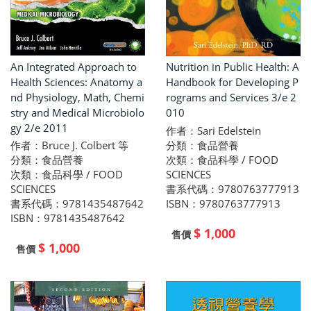
An Integrated Approach to
Nutrition in Public Health: A
Health Sciences: Anatomy a
Handbook for Developing P
nd Physiology, Math, Chemi
rograms and Services 3/e 2
stry and Medical Microbiolo
010
gy 2/e 2011
作者：Sari Edelstein
分類：食品營養
作者：Bruce J. Colbert 等
次類：食品科學 / FOOD
分類：食品營養
SCIENCES
次類：食品科學 / FOOD
書系代碼：9780763777913
SCIENCES
ISBN：9780763777913
書系代碼：9781435487642
ISBN：9781435487642
$ 1,000
售價
$ 1,000
售價