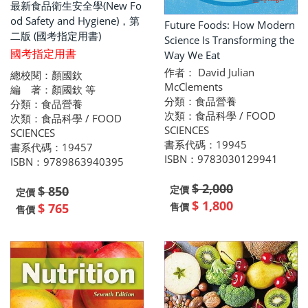
最新食品衛生安全學(New Fo
od Safety and Hygiene)，第
Future Foods: How Modern
二版 (國考指定用書)
Science Is Transforming the
國考指定用書
Way We Eat
作者： David Julian
總校閱：顏國欽
McClements
編 著：顏國欽 等
分類：食品營養
分類：食品營養
次類：食品科學 / FOOD
次類：食品科學 / FOOD
SCIENCES
SCIENCES
書系代碼：19945
書系代碼：19457
ISBN：9783030129941
ISBN：9789863940395
$ 2,000
$ 850
定價
定價
$ 1,800
$ 765
售價
售價