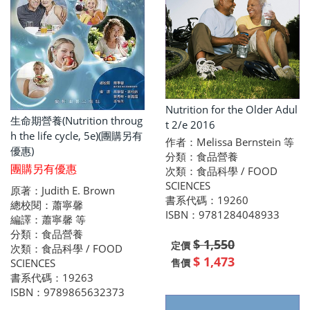
Nutrition for the Older Adul
生命期營養(Nutrition throug
t 2/e 2016
h the life cycle, 5e)(團購另有
作者：Melissa Bernstein 等
優惠)
分類：食品營養
團購另有優惠
次類：食品科學 / FOOD
SCIENCES
原著：Judith E. Brown
書系代碼：19260
總校閱：蕭寧馨
ISBN：9781284048933
編譯：蕭寧馨 等
分類：食品營養
$ 1,550
定價
次類：食品科學 / FOOD
$ 1,473
售價
SCIENCES
書系代碼：19263
ISBN：9789865632373