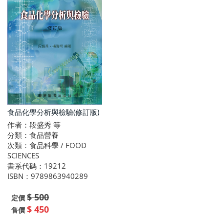
食品化學分析與檢驗(修訂版)
作者：段盛秀 等
分類：食品營養
次類：食品科學 / FOOD
SCIENCES
書系代碼：19212
ISBN：9789863940289
$ 500
定價
$ 450
售價