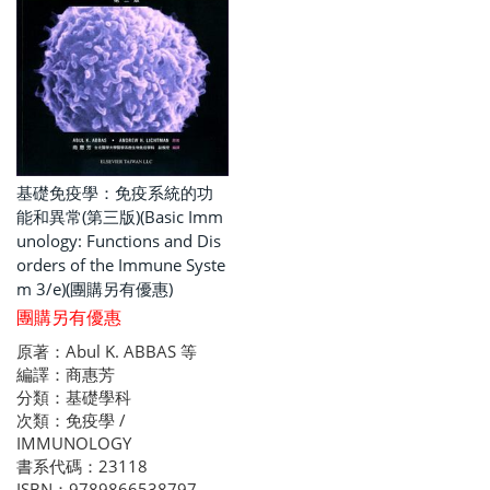
基礎免疫學：免疫系統的功
能和異常(第三版)(Basic Imm
unology: Functions and Dis
orders of the Immune Syste
m 3/e)(團購另有優惠)
團購另有優惠
原著：Abul K. ABBAS 等
編譯：商惠芳
分類：基礎學科
次類：免疫學 /
IMMUNOLOGY
書系代碼：23118
ISBN：9789866538797