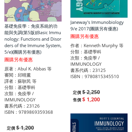
Janeway's Immunobiology
基礎免疫學：免疫系統的功
9/e 2017(團購另有優惠)
能與失調(第5版)(Basic Immu
團購另有優惠
nology: Functions and Disor
ders of the Immune System,
作者：Kenneth Murphy 等
分類：基礎學科
5/e)(團購另有優惠)
次類：免疫學 /
團購另有優惠
IMMUNOLOGY
原著：Abul K. Abbas 等
書系代碼：23125
審閱：邱晴薰
ISBN：9780815345510
譯者：蘇耿民 等
分類：基礎學科
$ 2,250
定價
次類：免疫學 /
$ 1,200
IMMUNOLOGY
售價
書系代碼：23126
ISBN：9789869359368
$ 1,200
定價