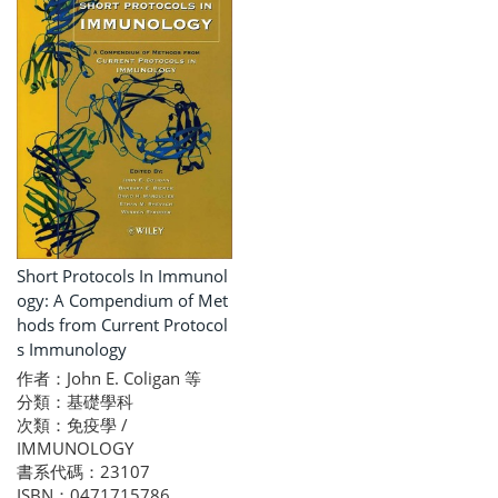
Short Protocols In Immunol
ogy: A Compendium of Met
hods from Current Protocol
s Immunology
作者：John E. Coligan 等
分類：基礎學科
次類：免疫學 /
IMMUNOLOGY
書系代碼：23107
ISBN：0471715786