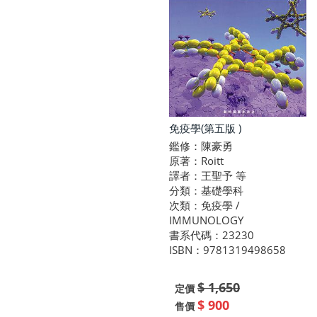
免疫學(第五版 )
鑑修：陳豪勇
原著：Roitt
譯者：王聖予 等
分類：基礎學科
次類：免疫學 /
IMMUNOLOGY
書系代碼：23230
ISBN：9781319498658
$ 1,650
定價
$ 900
售價