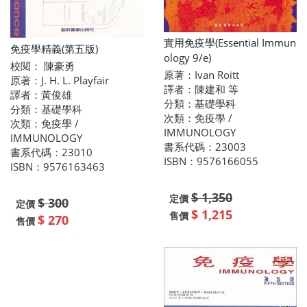
實用免疫學(Essential Immun
免疫學精義(第五版)
ology 9/e)
校閱： 陳豪勇
原著：Ivan Roitt
原著：J. H. L. Playfair
譯者：陳建和 等
譯者：黃俊雄
分類：基礎學科
分類：基礎學科
次類：免疫學 /
次類：免疫學 /
IMMUNOLOGY
IMMUNOLOGY
書系代碼：23003
書系代碼：23010
ISBN：9576166055
ISBN：9576163463
$ 1,350
定價
$ 300
定價
$ 1,215
售價
$ 270
售價