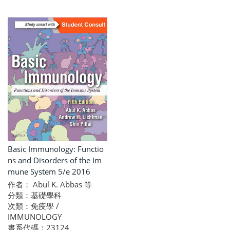
Basic Immunology: Functio
ns and Disorders of the Im
mune System 5/e 2016
作者： Abul K. Abbas 等
分類：基礎學科
次類：免疫學 /
IMMUNOLOGY
書系代碼：23124