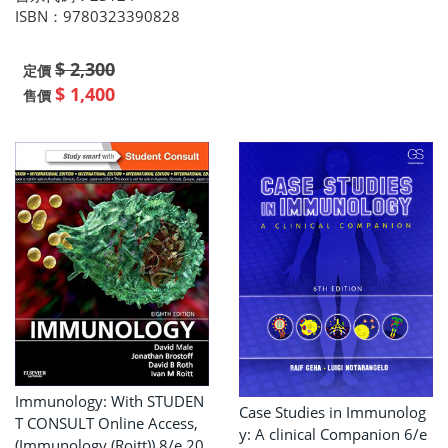
ISBN：9780323390828
$ 2,300
定價
$ 1,400
售價
Immunology: With STUDEN
Case Studies in Immunolog
T CONSULT Online Access,
y: A clinical Companion 6/e
(Immunology (Roitt)) 8/e 20