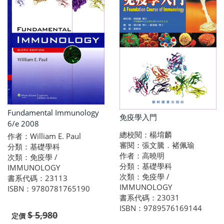
Fundamental Immunology
免疫學入門
6/e 2008
總校閱：楊堉麟
作者：William E. Paul
審閱：張文騰．褚佩瑜
分類：基礎學科
作者：高曉明
次類：免疫學 /
分類：基礎學科
IMMUNOLOGY
次類：免疫學 /
書系代碼：23113
IMMUNOLOGY
ISBN：9780781765190
書系代碼：23031
ISBN：9789576169144
$ 5,980
定價