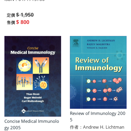
$ 1,950
定價
$ 800
售價
Review of Immunology 200
5
Concise Medical Immunolo
作者：Andrew H. Lichtman
gy 2005