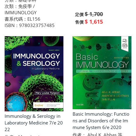
次類：免疫學 /
IMMUNOLOGY
$ 1,700
定價
書系代碼：EL156
$ 1,615
售價
ISBN：9780323757485
Basic Immunology: Functio
Immunology & Serology in
ns and Disorders of the Im
Laboratory Medicine 7/e 20
mune System 6/e 2020
22
作者： Abul K. Abbas 等